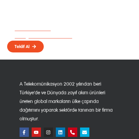
Hemen İletişime Geçin!
Uzman ekibimiz, ihtiyacınıza en uygun
video konferans çözümünü birlikte
belirleyelim.
0212 222 88 44
info@atelekom.com.tr
Teklif Al
A Telekomünikasyon 2002 yılından beri
Türkiye’de ve Dünyada zayıf akım ürünleri
üreten global markaların ülke çapında
dağıtımını yaparak sektörde tanınan bir firma
olmuştur.