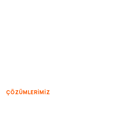
ÇÖZÜMLERİMİZ
Haberleşme Sistemleri
Ofis ve Ev Telefonları
Kurumsal işletmeler ve bireysel kullanıcılar için
geliştirilen IP telefon, VOIP ve
kablosuz haberleşme çözümleriyle iletişim