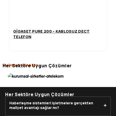
GIGASET PURE 200 – KABLOSUZ DECT
TELEFON
Kurumsal Şirketler
Kullanım Alanları
Her Sektöre Uygun Çözümler
Kurumsal iletişim çözümleri
Her Sektöre Uygun Çözümler
Haberleşme sistemleri işletmelere gerçekten
maliyet avantajı sağlar mı?