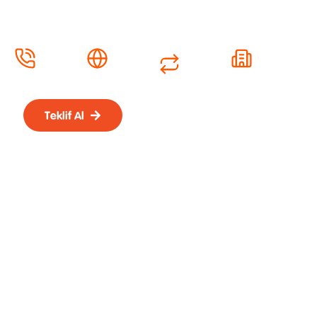
süreçlerinizi daha verimli,
güvenli ve kesintisiz yönetin.
Çok Hatlı
IP & VOIP
Akıllı
Merkezi
Görüşme
Teknolojileri
Çağrı
Haberleşme
Yönetimi
Teklif Al
Uzmanımıza
Danışın