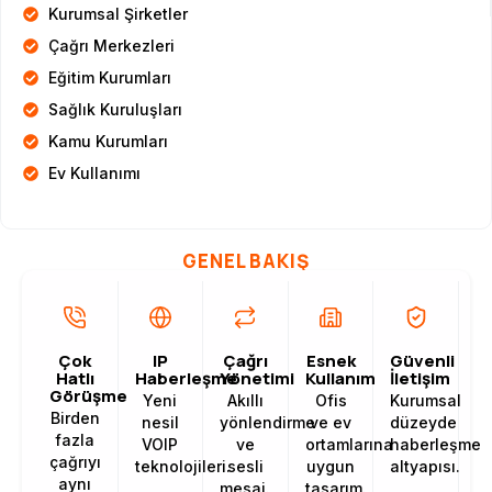
Kurumsal Şirketler
Çağrı Merkezleri
Eğitim Kurumları
Sağlık Kuruluşları
Kamu Kurumları
Ev Kullanımı
GENEL BAKIŞ
Çok
IP
Çağrı
Esnek
Güvenli
Hatlı
Haberleşme
Yönetimi
Kullanım
İletişim
Görüşme
Yeni
Akıllı
Ofis
Kurumsal
Birden
nesil
yönlendirme
ve ev
düzeyde
fazla
VOIP
ve
ortamlarına
haberleşme
çağrıyı
teknolojileri.
sesli
uygun
altyapısı.
aynı
mesaj.
tasarım.