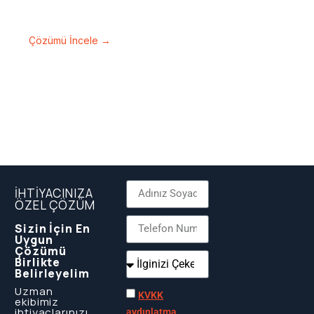
Konfor, güvenlik ve enerji yönetimini tek
platformda birleştirin.
Çözümü İncele →
İHTİYACINIZA
ÖZEL ÇÖZÜM
Sizin İçin En
Uygun
Çözümü
Birlikte
Belirleyelim
Uzman
KVKK
ekibimiz
ihtiyaçlarınızı
aydınlatma