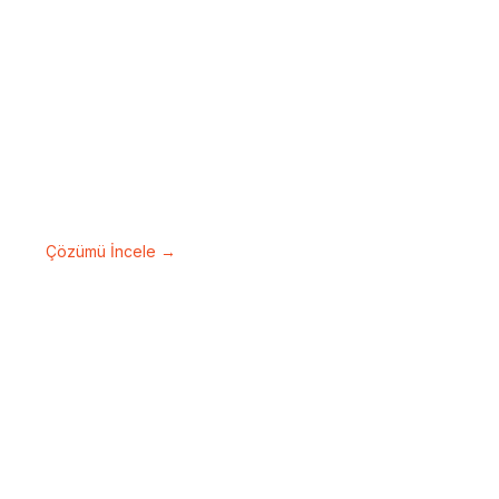
Geçiş Kontrol Sistemleri
Yetkilendirilmiş erişim çözümleriyle giriş ve
çıkışları güvenle yönetin.
Çözümü İncele →