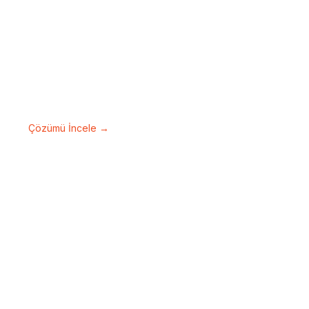
Toplantı Yönetim
Sistemleri
Toplantı süreçlerini planlı, verimli ve
profesyonel şekilde yönetin.
Çözümü İncele →
Akıllı Ev Otomasyon
Sistemi