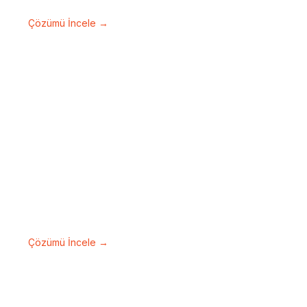
çalışma alanlarınızı koruyun.
Çözümü İncele →
Network Sistemleri
Güvenilir ve yüksek performanslı ağ
altyapılarıyla kesintisiz bağlantı sağlayın.
Çözümü İncele →