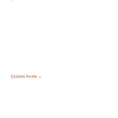
Video Analiz Çözümleri
Yapay zekâ destekli analizlerle güvenliği
ve verimliliği artırın.
Çözümü İncele →