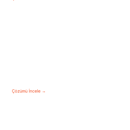
Video Konferans
Sistemleri
Toplantılarınızı yüksek görüntü ve ses
kalitesiyle daha verimli hale getirin.
Çözümü İncele →