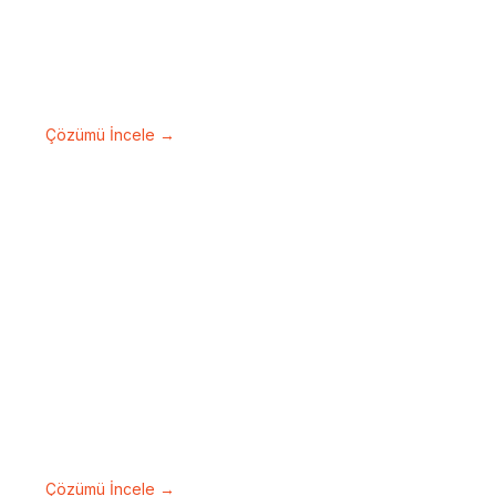
Yangın Algılama ve
Kontrol Sistemleri
Erken uyarı ve hızlı müdahale ile güvenliği
en üst seviyeye taşıyın.
Çözümü İncele →
Acil Anons ve
Seslendirme Sistemi
Kritik anlarda hızlı ve net iletişim sağlayan
profesyonel çözümler.
Çözümü İncele →