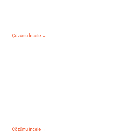
Haberleşme Sistemleri :
Ofis ve Ev Telefonları
Kurum içi ve harici iletişiminizi kesintisiz,
net ve güvenli hale getirin.
Çözümü İncele →
İnterkom Sistemleri
Ziyaretçi yönetimini güvenli ve pratik hale
getiren akıllı görüntülü interkom
çözümleri.
Çözümü İncele →