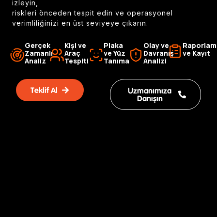
izleyin,
riskleri önceden tespit edin ve operasyonel
verimliliğinizi en üst seviyeye çıkarın.
Gerçek
Kişi ve
Plaka
Olay ve
Raporlam
Zamanlı
Araç
ve Yüz
Davranış
ve Kayıt
Analiz
Tespiti
Tanıma
Analizi
Teklif Al
Uzmanımıza
Danışın