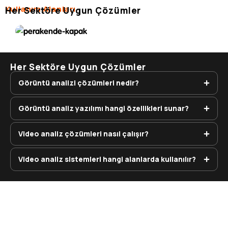
Perakende
Kullanım Alanları
Her Sektöre Uygun Çözümler
Akıllı mağaza analizi.
Her Sektöre Uygun Çözümler
Görüntü analizi çözümleri nedir?
Görüntü analiz yazılımı hangi özellikleri sunar?
Video analiz çözümleri nasıl çalışır?
Video analiz sistemleri hangi alanlarda kullanılır?
Size Özel Çözüm İçin
Hemen İletişime Geçin!
Uzman ekibimiz, ihtiyacınıza en
uygun video konferans çözümünü