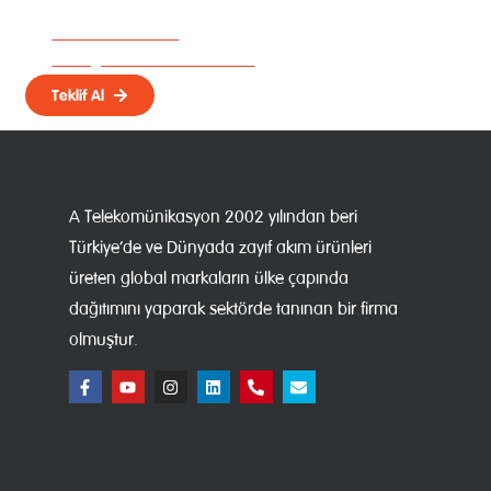
birlikte belirleyelim.
0212 222 88 44
info@atelekom.com.tr
Teklif Al
A Telekomünikasyon 2002 yılından beri
Türkiye’de ve Dünyada zayıf akım ürünleri
üreten global markaların ülke çapında
dağıtımını yaparak sektörde tanınan bir firma
olmuştur.