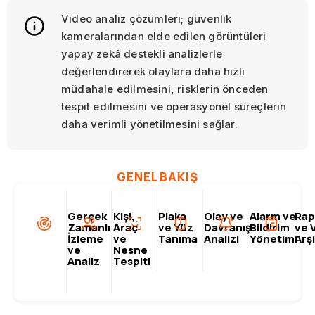
Video analiz çözümleri; güvenlik
kameralarından elde edilen görüntüleri
yapay zekâ destekli analizlerle
değerlendirerek olaylara daha hızlı
müdahale edilmesini, risklerin önceden
tespit edilmesini ve operasyonel süreçlerin
daha verimli yönetilmesini sağlar.
GENEL BAKIŞ
Gerçek
Kişi,
Plaka
Olay ve
Alarm ve
Rap
Zamanlı
Araç
ve Yüz
Davranış
Bildirim
ve 
İzleme
ve
Tanıma
Analizi
Yönetimi
Arş
ve
Nesne
Analiz
Tespiti