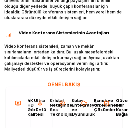
Üniversiteler, hastaneler ve bilgi paylaşımının önemli
olduğu diğer yerlerde, büyük çaplı konferanslar için
idealdir. Görüntülü konferans sistemleri, hem yerel hem de
uluslararası düzeyde etkili iletişim sağlar.
Video Konferans Sistemlerinin Avantajları
Video konferans sistemleri, zaman ve mekân
sınırlamalarını ortadan kaldırır. Bu, uzak mesafelerdeki
katılımcılarla etkili iletişim kurmayı sağlar. Ayrıca, uzaktan
çalışmayı destekler ve operasyonel verimliliği artırır.
Maliyetleri düşürür ve iş süreçlerini kolaylaştırır.
GENEL BAKIŞ
4K Ultra
Kristal
Kolay
Esnek ve
Güve
HD
Netliğinde
Entegrasyon
Ölçeklenebilir
ve
Görüntü
Ses
ve
Çözümler
Karar
Kalitesi
Teknolojisi
Uyumluluk
Bağla