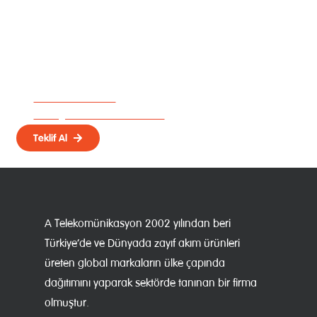
Size Özel Çözüm İçin
Hemen İletişime Geçin!
Uzman ekibimiz, ihtiyacınıza en uygun
video konferans çözümünü birlikte
belirleyelim.
0212 222 88 44
info@atelekom.com.tr
Teklif Al
A Telekomünikasyon 2002 yılından beri
Türkiye’de ve Dünyada zayıf akım ürünleri
üreten global markaların ülke çapında
dağıtımını yaparak sektörde tanınan bir firma
olmuştur.