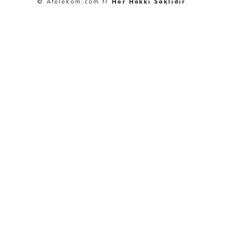
© Atelekom.com.tr
Her Hakkı Saklıdır
.