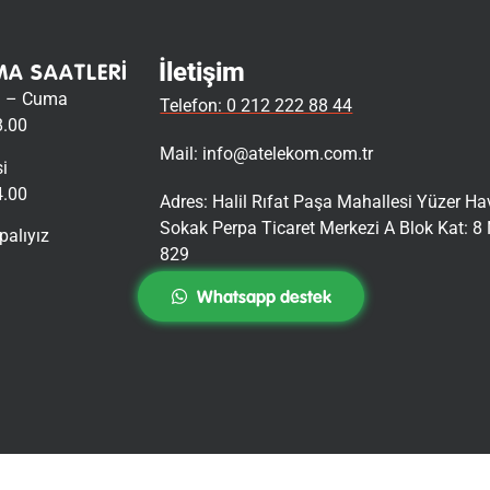
İletişim
MA SAATLERI
i – Cuma
Telefon: 0 212 222 88 44
8.00
Mail:
info@atelekom.com.tr
i
4.00
Adres: Halil Rıfat Paşa Mahallesi Yüzer H
Sokak Perpa Ticaret Merkezi A Blok Kat: 8 
palıyız
829
Whatsapp destek