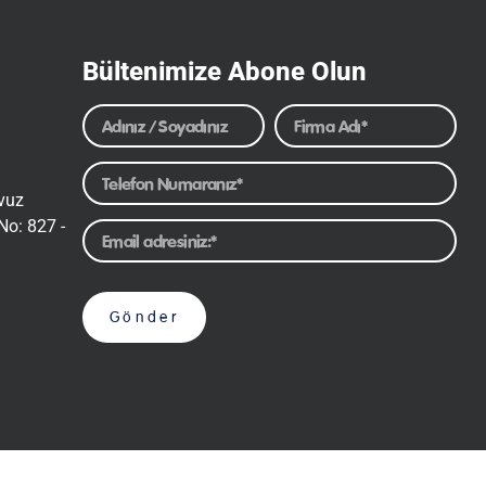
Bültenimize Abone Olun
avuz
No: 827 -
Gönder