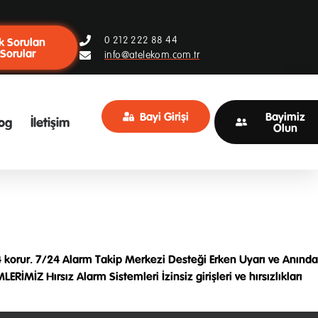
0 212 222 88 44
k Sorulan
Sorular
info@atelekom.com.tr
Bayi Girişi
Bayimiz
og
İletişim
Olun
7/24 korur. 7/24 Alarm Takip Merkezi Desteği Erken Uyarı ve Anında
MİZ Hırsız Alarm Sistemleri İzinsiz girişleri ve hırsızlıkları