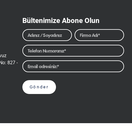
Bültenimize Abone Olun
avuz
No: 827 -
Gönder