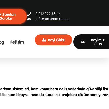
0 212 222 88 44
k Sorulan
Sorular
info@atelekom.com.tr
Bayi Girişi
Bayimiz
og
İletişim
Olun
terkom sistemleri, hem konut hem de iş yerlerinde güvenliği üst
mleri ile hem bireysel hem de kurumsal projelere çözüm sunuyoruz.