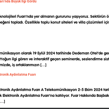
arı’nda Büyük İlgi Gördü
nolojileri Fuarı’nda yer almanın gururunu yaşıyoruz. Sektörün ön
ğeni topladı. Özellikle toplu konut siteleri ve villa çözümleri içi
ünikasyon olarak 19 Eylül 2024 tarihinde Dedeman Otel’de ger
 Yoğun ilgi gören ve interaktif geçen seminerde, seslendirme sist
izde, iş ortaklarımızın […]
ktronik Aydınlatma Fuarı
Elektronik Aydınlatma Fuarı A Telekomünikasyon 2-5 Ekim 2024 tar
trik Elektronik Aydınlatma Fuarı’na katılıyor. Fuar Hakkında Başba
 […]