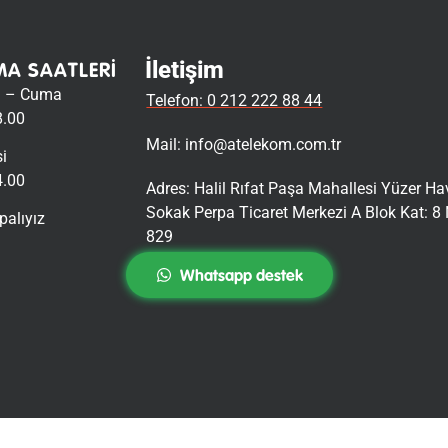
İletişim
MA SAATLERI
i – Cuma
Telefon: 0 212 222 88 44
8.00
Mail:
info@atelekom.com.tr
i
4.00
Adres: Halil Rıfat Paşa Mahallesi Yüzer H
Sokak Perpa Ticaret Merkezi A Blok Kat: 8 
palıyız
829
Whatsapp destek