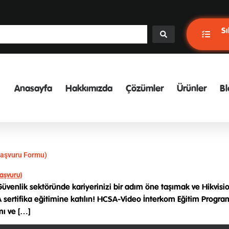
Sı
Anasayfa
Hakkımızda
Çözümler
Ürünler
Bl
 Başvuru Formu)
Güvenlik sektöründe kariyerinizi bir adım öne taşımak ve Hikvi
A sertifika eğitimine katılın! HCSA-Video İnterkom Eğitim Progr
mı ve […]