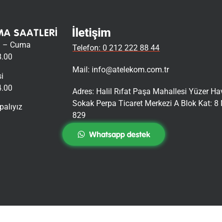
İletişim
MA SAATLERI
i – Cuma
Telefon: 0 212 222 88 44
8.00
Mail:
info@atelekom.com.tr
i
4.00
Adres: Halil Rıfat Paşa Mahallesi Yüzer H
Sokak Perpa Ticaret Merkezi A Blok Kat: 8 
palıyız
829
Whatsapp destek