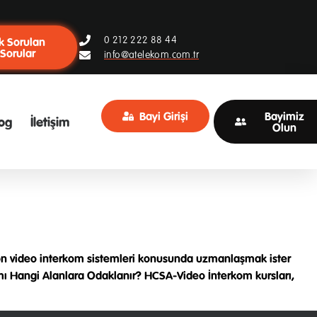
0 212 222 88 44
k Sorulan
Sorular
info@atelekom.com.tr
Bayi Girişi
Bayimiz
og
İletişim
Olun
sion video interkom sistemleri konusunda uzmanlaşmak ister
amı Hangi Alanlara Odaklanır? HCSA-Video İnterkom kursları,