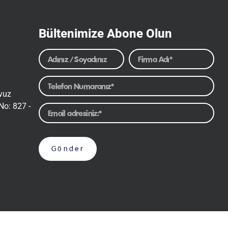
Bültenimize Abone Olun
avuz
No: 827 -
Gönder