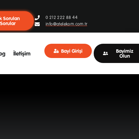
0 212 222 88 44
k Sorulan
Sorular
info@atelekom.com.tr
Bayi Girişi
Bayimiz
og
İletişim
Olun