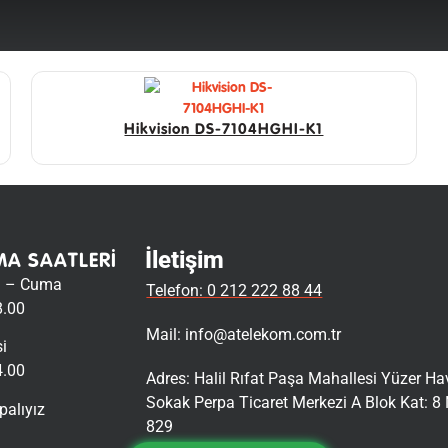
Hikvision DS-7104HGHI-K1
İletişim
MA SAATLERI
i – Cuma
Telefon: 0 212 222 88 44
8.00
Mail:
info@atelekom.com.tr
i
4.00
Adres: Halil Rıfat Paşa Mahallesi Yüzer H
Sokak Perpa Ticaret Merkezi A Blok Kat: 8 
palıyız
829