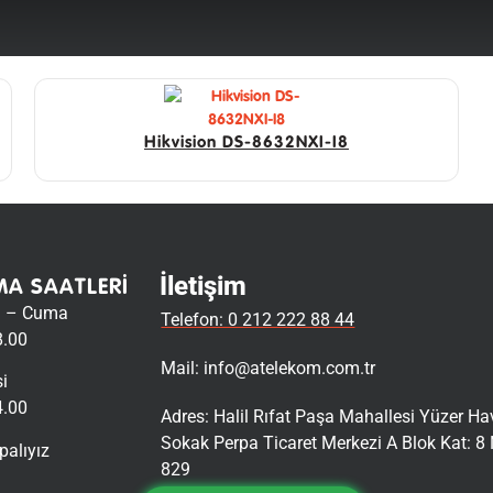
Hikvision DS-8632NXI-I8
İletişim
MA SAATLERI
i – Cuma
Telefon: 0 212 222 88 44
8.00
Mail:
info@atelekom.com.tr
i
4.00
Adres: Halil Rıfat Paşa Mahallesi Yüzer H
Sokak Perpa Ticaret Merkezi A Blok Kat: 8 
palıyız
829