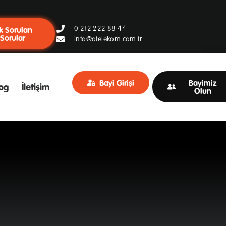
0 212 222 88 44
k Sorulan
Sorular
info@atelekom.com.tr
Bayi Girişi
Bayimiz
og
İletişim
Olun