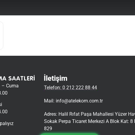
İletişim
MA SAATLERI
i – Cuma
Telefon: 0 212 222 88 44
8.00
Mail:
info@atelekom.com.tr
i
4.00
Adres: Halil Rıfat Paşa Mahallesi Yüzer H
Sokak Perpa Ticaret Merkezi A Blok Kat: 8 
palıyız
829