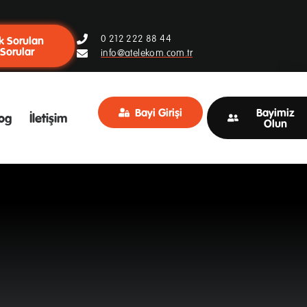
0 212 222 88 44
k Sorulan
Sorular
info@atelekom.com.tr
Bayi Girişi
Bayimiz
og
İletişim
Olun