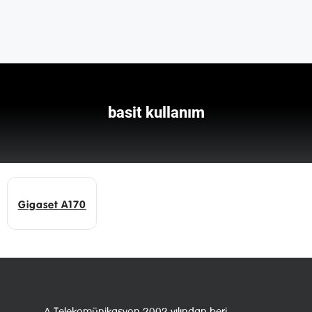
basit kullanım
Gigaset A170
A Telekomünikasyon 2002 yılından beri