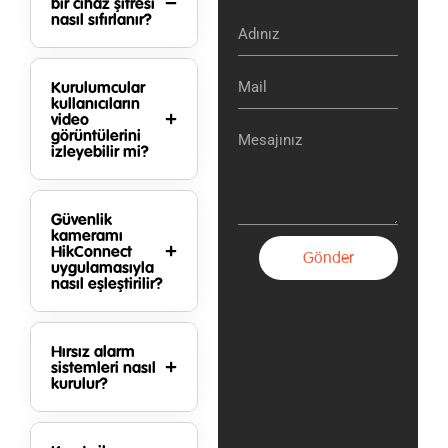
bir cihaz şifresi
nasıl sıfırlanır?
Kurulumcular
kullanıcıların
video
görüntülerini
izleyebilir mi?
Güvenlik
kameramı
HikConnect
Gönder
uygulamasıyla
nasıl eşleştirilir?
Hırsız alarm
sistemleri nasıl
kurulur?