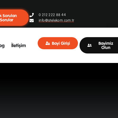
0 212 222 88 44
k Sorulan
Sorular
info@atelekom.com.tr
Bayi Girişi
Bayimiz
og
İletişim
Olun