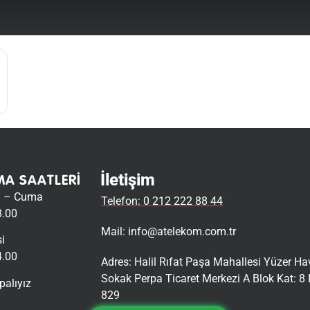
İletişim
MA SAATLERI
i – Cuma
Telefon: 0 212 222 88 44
8.00
Mail:
info@atelekom.com.tr
i
4.00
Adres: Halil Rıfat Paşa Mahallesi Yüzer H
Sokak Perpa Ticaret Merkezi A Blok Kat: 8 
palıyız
829