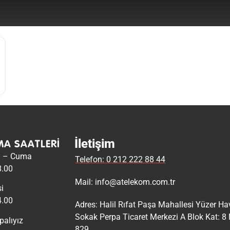
İletişim
MA SAATLERI
i – Cuma
Telefon: 0 212 222 88 44
8.00
Mail:
info@atelekom.com.tr
i
4.00
Adres: Halil Rıfat Paşa Mahallesi Yüzer H
Sokak Perpa Ticaret Merkezi A Blok Kat: 8 
palıyız
829