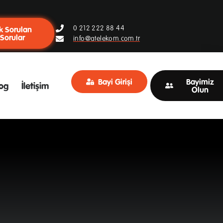
0 212 222 88 44
k Sorulan
Sorular
info@atelekom.com.tr
Bayi Girişi
Bayimiz
og
İletişim
Olun