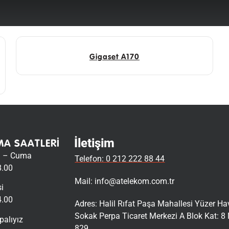
Gigaset A170
İletişim
MA SAATLERI
i – Cuma
Telefon: 0 212 222 88 44
8.00
Mail:
info@atelekom.com.tr
i
4.00
Adres: Halil Rıfat Paşa Mahallesi Yüzer H
Sokak Perpa Ticaret Merkezi A Blok Kat: 8 
palıyız
829