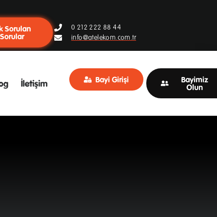
0 212 222 88 44
k Sorulan
Sorular
info@atelekom.com.tr
Bayi Girişi
Bayimiz
og
İletişim
Olun