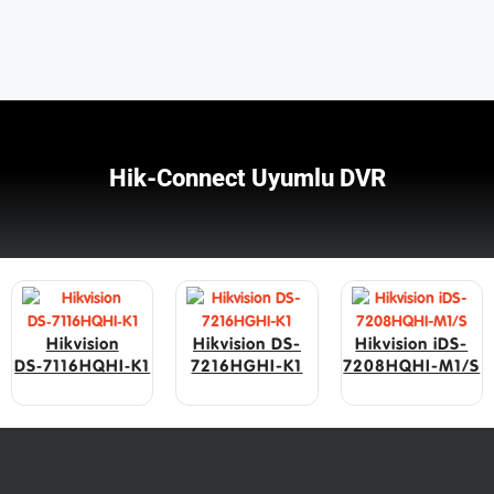
Hik-Connect Uyumlu DVR
Hikvision
Hikvision DS-
Hikvision iDS-
DS‑7116HQHI‑K1
7216HGHI-K1
7208HQHI-M1/S