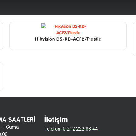
Hikvision DS-KD-ACF2/Plastic
İletişim
MA SAATLERI
i – Cuma
Telefon: 0 212 222 88 44
8.00