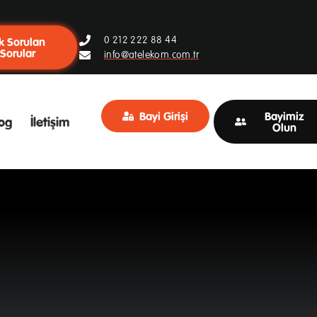
0 212 222 88 44
k Sorulan
Sorular
info@atelekom.com.tr
Bayi Girişi
Bayimiz
og
İletişim
Olun