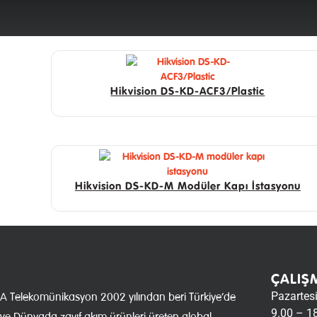
Hikvision DS-KD-ACF3/Plastic
Hikvision DS-KD-M Modüler Kapı İstasyonu
ÇALIŞ
Pazartes
A Telekomünikasyon 2002 yılından beri Türkiye’de
9.00 – 1
ve Dünyada zayıf akım ürünleri üreten global