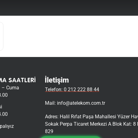
İletişim
MA SAATLERI
i – Cuma
Telefon: 0 212 222 88 44
8.00
Mail:
info@atelekom.com.tr
i
4.00
Adres: Halil Rıfat Paşa Mahallesi Yüzer H
Sokak Perpa Ticaret Merkezi A Blok Kat: 8 
palıyız
829