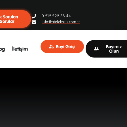
0 212 222 88 44
k Sorulan
Sorular
info@atelekom.com.tr
Bayi Girişi
Bayimiz
og
İletişim
Olun