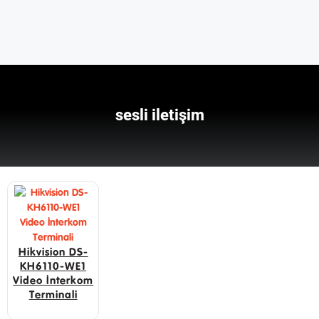
sesli iletişim
Hikvision DS-
KH6110-WE1
Video İnterkom
Terminali