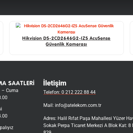
Hikvision DS-2CD2646G2-IZS AcuSense
Güvenlik Kamerası
İletişim
MA SAATLERI
i – Cuma
Telefon: 0 212 222 88 44
8.00
Mail:
info@atelekom.com.tr
i
4.00
Adres: Halil Rıfat Paşa Mahallesi Yüzer H
Sokak Perpa Ticaret Merkezi A Blok Kat: 8 
palıyız
829