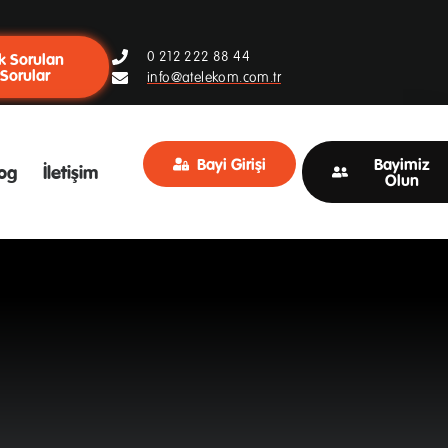
0 212 222 88 44
k Sorulan
Sorular
info@atelekom.com.tr
Bayi Girişi
Bayimiz
og
İletişim
Olun