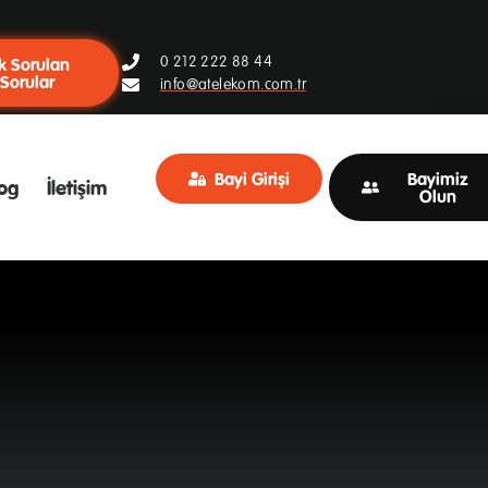
0 212 222 88 44
k Sorulan
Sorular
info@atelekom.com.tr
Bayi Girişi
Bayimiz
og
İletişim
Olun