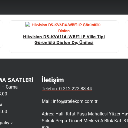
Hikvision DS-KV6114-WBE1 IP Villa Tipi
Görüntülü Diafon Dış Ünitesi
İletişim
MA SAATLERI
i – Cuma
Telefon: 0 212 222 88 44
8.00
Mail:
info@atelekom.com.tr
i
4.00
Adres: Halil Rıfat Paşa Mahallesi Yüzer H
Sokak Perpa Ticaret Merkezi A Blok Kat: 8 
palıyız
829