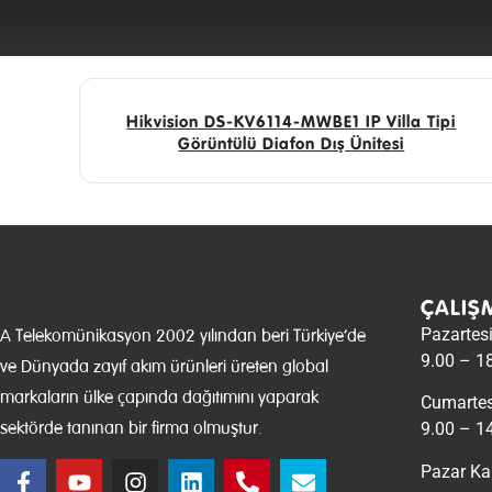
Hikvision DS-KV6114-MWBE1 IP Villa Tipi
Görüntülü Diafon Dış Ünitesi
ÇALIŞ
Pazartes
A Telekomünikasyon 2002 yılından beri Türkiye’de
9.00 – 1
ve Dünyada zayıf akım ürünleri üreten global
markaların ülke çapında dağıtımını yaparak
Cumartes
sektörde tanınan bir firma olmuştur.
9.00 – 1
Pazar Ka