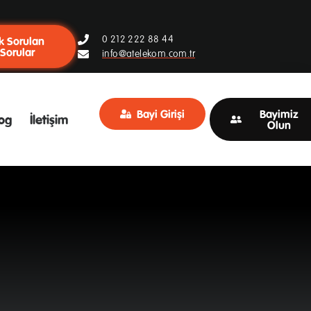
0 212 222 88 44
k Sorulan
Sorular
info@atelekom.com.tr
Bayi Girişi
Bayimiz
og
İletişim
Olun