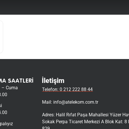
İletişim
MA SAATLERI
i – Cuma
Telefon: 0 212 222 88 44
8.00
Mail:
info@atelekom.com.tr
i
4.00
Adres: Halil Rıfat Paşa Mahallesi Yüzer H
Sokak Perpa Ticaret Merkezi A Blok Kat: 8 
palıyız
829