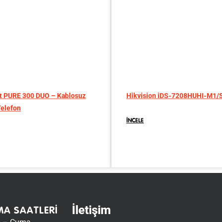
t PURE 300 DUO – Kablosuz
Hikvision iDS-7208HUHI-M1/
elefon
İNCELE
İletişim
MA SAATLERI