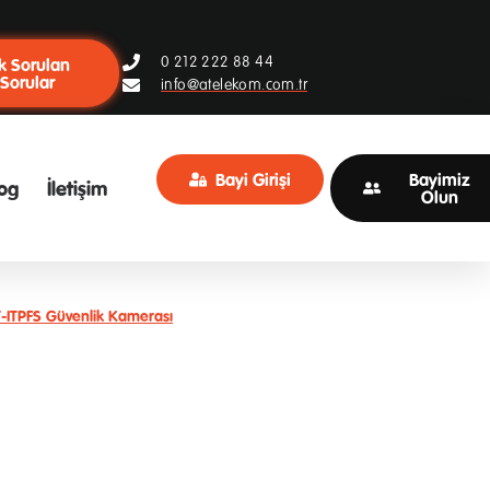
0 212 222 88 44
k Sorulan
Sorular
info@atelekom.com.tr
Bayi Girişi
Bayimiz
og
İletişim
Olun