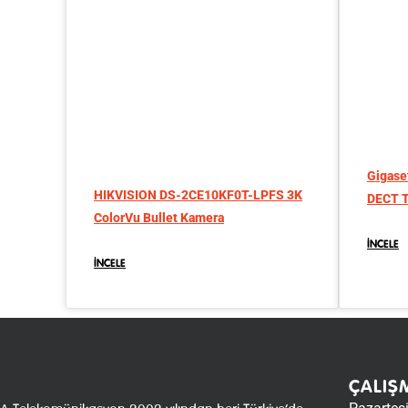
Gigase
HIKVISION DS-2CE10KF0T-LPFS 3K
DECT T
ColorVu Bullet Kamera
İNCELE
İNCELE
ÇALIŞ