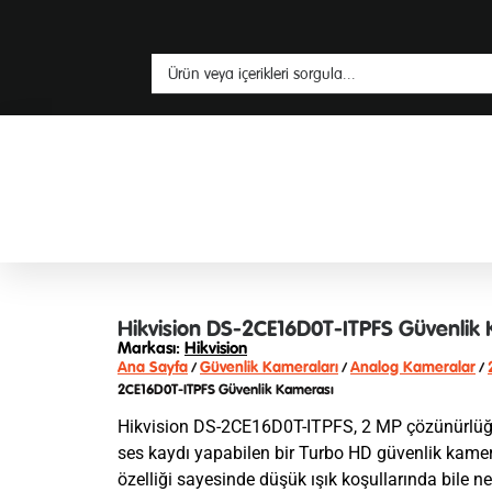
Hikvision DS-2CE16D0T-ITPFS Güvenlik
Markası:
Hikvision
Ana Sayfa
Güvenlik Kameraları
Analog Kameralar
/
/
/
2CE16D0T-ITPFS Güvenlik Kamerası
Hikvision DS-2CE16D0T-ITPFS, 2 MP çözünürlüğe s
ses kaydı yapabilen bir Turbo HD güvenlik kamer
özelliği sayesinde düşük ışık koşullarında bile n