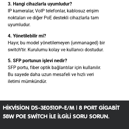
3. Hangi cihazlarla uyumludur?
IP kameralar, VoIP telefonlar, kablosuz erişim
noktaları ve diğer PoE destekli cihazlarla tam
uyumludur.
4. Yönetilebilir mi?
Hayır, bu model yönetilemeyen (unmanaged) bir
switch’tir. Kurulumu kolay ve kullanıcı dostudur.
5. SFP portunun işlevi nedir?
SFP portu, fiber optik bağlantılar için kullanılır.
Bu sayede daha uzun mesafeli ve hızlı veri
iletimi mümkündür.
HIKVISION DS-3E0510P-E/M | 8 PORT GIGABIT
58W POE SWITCH ILE ILGILI SORU SORUN.