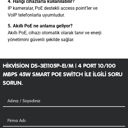
4. Hangi cihazlarla kullanılabilir?
IP kameralar, PoE destekli access point’ler ve
VoIP telefonlarla uyumludur.
5. Akıllı PoE ne anlama geliyor?
Akıllı PoE, cihazı otomatik olarak tanır ve enerji
yönetimini güvenli şekilde sağlar.
HIKVISION DS-3E1105P-EI/M | 4 PORT 10/100
MBPS 45W SMART POE SWITCH ILE ILGILI SORU
SORUN.