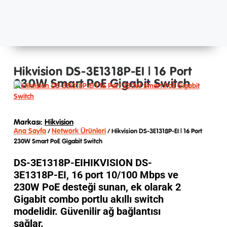
Hikvision DS-3E1318P-EI | 16 Port
230W Smart PoE Gigabit Switch
Markası:
Hikvision
Ana Sayfa
Network Ürünleri
/
/ Hikvision DS-3E1318P-EI | 16 Port
230W Smart PoE Gigabit Switch
DS-3E1318P-EIHIKVISION DS-
3E1318P-EI, 16 port 10/100 Mbps ve
230W PoE desteği sunan, ek olarak 2
Gigabit combo portlu akıllı switch
modelidir. Güvenilir ağ bağlantısı
sağlar.