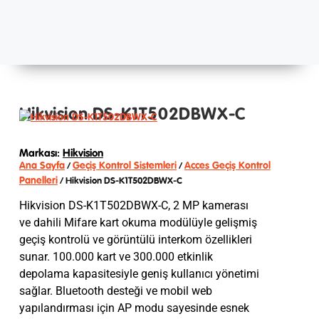
Hikvision DS-K1T502DBWX-C
Markası:
Hikvision
Ana Sayfa
Geçiş Kontrol Sistemleri
Acces Geçiş Kontrol
/
/
Panelleri
/ Hikvision DS-K1T502DBWX-C
Hikvision DS-K1T502DBWX-C, 2 MP kamerası
ve dahili Mifare kart okuma modülüyle gelişmiş
geçiş kontrolü ve görüntülü interkom özellikleri
sunar. 100.000 kart ve 300.000 etkinlik
depolama kapasitesiyle geniş kullanıcı yönetimi
sağlar. Bluetooth desteği ve mobil web
yapılandırması için AP modu sayesinde esnek