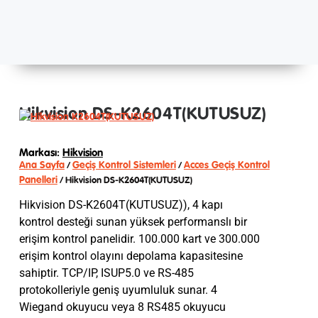
Hikvision DS-K2604T(KUTUSUZ)
Markası:
Hikvision
Ana Sayfa
Geçiş Kontrol Sistemleri
Acces Geçiş Kontrol
/
/
Panelleri
/ Hikvision DS-K2604T(KUTUSUZ)
Hikvision DS-K2604T(KUTUSUZ)), 4 kapı
kontrol desteği sunan yüksek performanslı bir
erişim kontrol panelidir. 100.000 kart ve 300.000
erişim kontrol olayını depolama kapasitesine
sahiptir. TCP/IP, ISUP5.0 ve RS-485
protokolleriyle geniş uyumluluk sunar. 4
Wiegand okuyucu veya 8 RS485 okuyucu