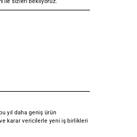
ri
ile sizleri bekliyoruz.
bu yıl daha geniş ürün
arar vericilerle yeni iş birlikleri