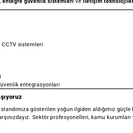
,
entegre güvenlik sistemleri
ve
iletişim teknolojile
li CCTV sistemleri
i
i
güvenlik entegrasyonları
aşıyoruz
 standımıza gösterilen yoğun ilgiden aldığımız güçle 
şınızdayız. Sektör profesyonelleri, kamu kurumları ve k