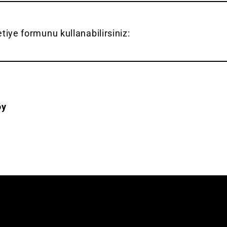
etiye formunu kullanabilirsiniz:
öy