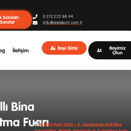
0 212 222 88 44
k Sorulan
Sorular
info@atelekom.com.tr
Bayi Girişi
Bayimiz
og
İletişim
Olun
lı Bina
atma Fuarı