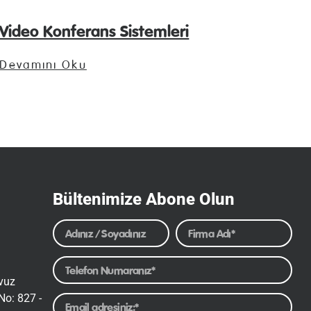
Video Konferans Sistemleri
Devamını Oku
Bültenimize Abone Olun
avuz
No: 827 -