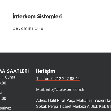
İnterkom Sistemleri
Devamını Oku
İletişim
MA SAATLERI
i – Cuma
Telefon: 0 212 222 88 44
8.00
Mail:
info@atelekom.com.tr
i
4.00
Adres: Halil Rıfat Paşa Mahallesi Yüzer H
Sokak Perpa Ticaret Merkezi A Blok Kat: 8 
palıyız