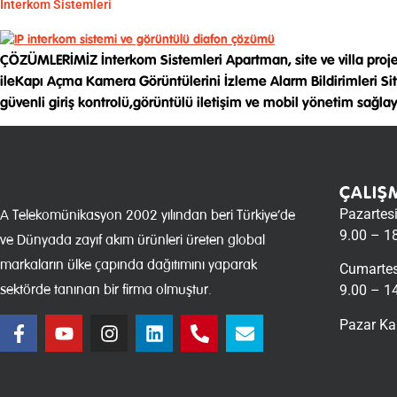
İnterkom Sistemleri
ÇÖZÜMLERİMİZ İnterkom Sistemleri Apartman, site ve villa proje
ileKapı Açma Kamera Görüntülerini İzleme Alarm Bildirimleri S
güvenli giriş kontrolü,görüntülü iletişim ve mobil yönetim sağl
ÇALIŞ
Pazartes
A Telekomünikasyon 2002 yılından beri Türkiye’de
9.00 – 1
ve Dünyada zayıf akım ürünleri üreten global
markaların ülke çapında dağıtımını yaparak
Cumartes
sektörde tanınan bir firma olmuştur.
9.00 – 1
Pazar Ka