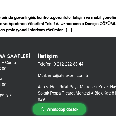
lerinde güvenli giriş kontrolü,görüntülü iletişim ve mobil yön
ite ve Apartman Yönetimi Teklif Al Uzmanımıza Danışın ÇÖZÜMLER
ayan profesyonel interkom çözümleri. […]
İletişim
MA SAATLERI
i – Cuma
Telefon: 0 212 222 88 44
8.00
Mail:
info@atelekom.com.tr
i
4.00
Adres: Halil Rıfat Paşa Mahallesi Yüzer H
Sokak Perpa Ticaret Merkezi A Blok Kat: 8 
palıyız
829
Whatsapp destek