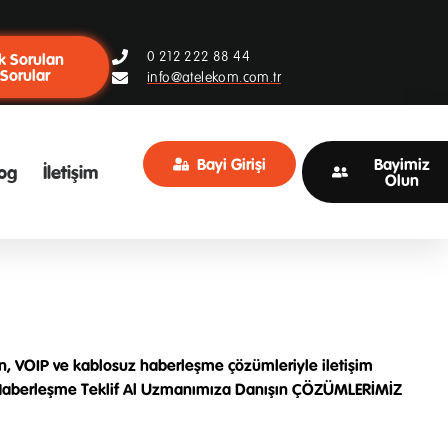
0 212 222 88 44
k Sorulan
Sorular
info@atelekom.com.tr
Bayi Girişi
Bayimiz
og
İletişim
Olun
fon, VOIP ve kablosuz haberleşme çözümleriyle iletişim
kezi Haberleşme Teklif Al Uzmanımıza Danışın ÇÖZÜMLERİMİZ