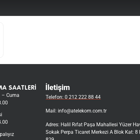
İletişim
MA SAATLERI
i – Cuma
Telefon: 0 212 222 88 44
8.00
Mail:
info@atelekom.com.tr
i
4.00
Adres: Halil Rıfat Paşa Mahallesi Yüzer H
Sokak Perpa Ticaret Merkezi A Blok Kat: 8 
palıyız
829