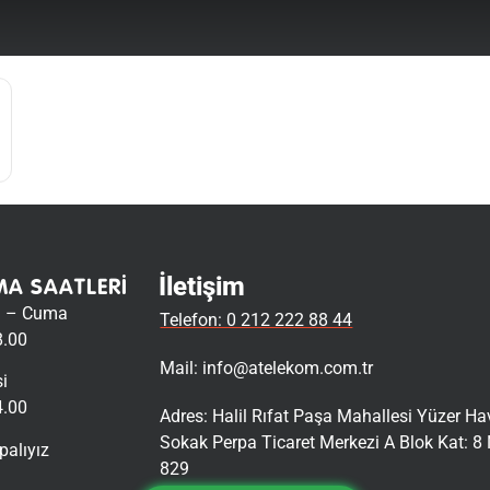
İletişim
MA SAATLERI
i – Cuma
Telefon: 0 212 222 88 44
8.00
Mail:
info@atelekom.com.tr
i
4.00
Adres: Halil Rıfat Paşa Mahallesi Yüzer H
Sokak Perpa Ticaret Merkezi A Blok Kat: 8 
palıyız
829