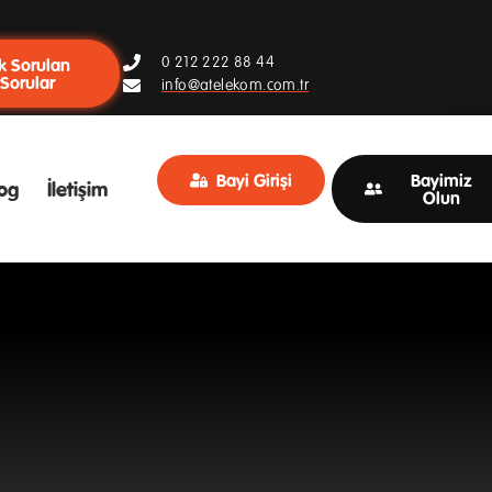
0 212 222 88 44
k Sorulan
Sorular
info@atelekom.com.tr
Bayi Girişi
Bayimiz
og
İletişim
Olun