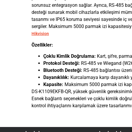
sorunsuz entegrasyon sağlar. Ayrıca, RS-485 ba
desteği sunarak mobil cihazlarla etkileşimi müm
tasarımı ve IP65 koruma seviyesi sayesinde iç v
sergiler. Maksimum 5000 parmak izi kapasitesiyle
Hikvision
Özellikler:
Çoklu Kimlik Doğrulama:
Kart, şifre, parm
Protokol Desteği:
RS-485 ve Wiegand (W26/
Bluetooth Desteği:
RS-485 bağlantısı üzer
Dayanıklılık:
Kurcalamaya karşı dayanıklı y
Kapasite:
Maksimum 5000 parmak izi kapa
DS-K1109EKFB-QR, yüksek güvenlik gereksinimleri
Esnek bağlantı seçenekleri ve çoklu kimlik doğr
kontrol ihtiyaçlarını karşılamak üzere tasarlanmış