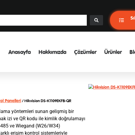
Sı
Anasayfa
Hakkımızda
Çözümler
Ürünler
Bl
ol Panelleri
/ Hikvision DS-K1109EKFB-QR
lama yöntemleri sunan gelişmiş bir
armak izi ve QR kodu ile kimlik doğrulamayı
 RS-485 ve Wiegand (W26/W34)
klı erişim kontrol sistemleriyle