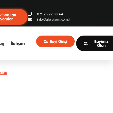
0 212 222 88 44
k Sorulan
Sorular
info@atelekom.com.tr
Bayi Girişi
Bayimiz
og
İletişim
Olun