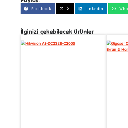
Paylaş:
Facebook
X
LinkedIn
Wha
İlginizi çekebilecek ürünler