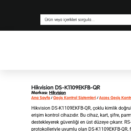
Hikvision DS-K1109EKFB-QR
Markası:
Hikvision
Ana Sayfa
Geçiş Kontrol Sistemleri
Acces Geçiş Kontr
/
/
Hikvision DS-K1109EKFB-QR, çoklu kimlik doğru
erişim kontrol cihazıdır. Bu cihaz, kart, şifre, p
destekleyerek güvenliği en üst düzeye çıkarır.
protokolleriyle uyumlu olan DS-K1109EKFB-QR, far