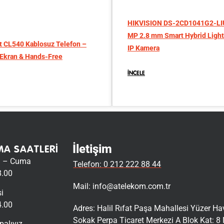
HIKVISION DS-2CD1041G2-LI
MP 2.8 mm Smart Hybrid Light
t CL540 Kablosuz Telefon –
IP Kamera
 Ekran & Hands-Free
İNCELE
İletişim
MA SAATLERI
i – Cuma
Telefon: 0 212 222 88 44
8.00
Mail:
info@atelekom.com.tr
i
4.00
Adres: Halil Rıfat Paşa Mahallesi Yüzer H
Sokak Perpa Ticaret Merkezi A Blok Kat: 8 
palıyız