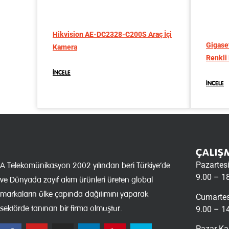
Hikvision AE-DC2328-C200S Araç İçi
Gigase
Kamera
Renkli
İNCELE
İNCELE
ÇALIŞ
Pazartes
A Telekomünikasyon 2002 yılından beri Türkiye’de
9.00 – 1
ve Dünyada zayıf akım ürünleri üreten global
markaların ülke çapında dağıtımını yaparak
Cumartes
sektörde tanınan bir firma olmuştur.
9.00 – 1
Pazar Ka