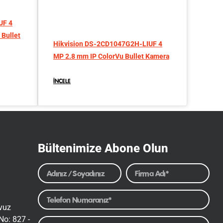
UF 4
 Bullet
Hikvision DS-2CD1047G2H-LIUF 4
MP 2.8 mm IP ColorVu Bullet Kamera
İNCELE
Bültenimize Abone Olun
avuz
No: 827 -