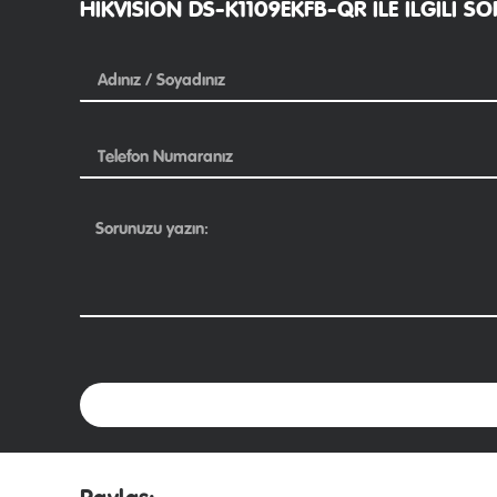
HIKVISION DS-K1109EKFB-QR ILE ILGILI S