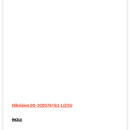
Hikvision DS-2CD3761G2-LIZSU
İNCELE