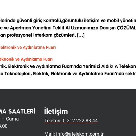
lerinde güvenli giriş kontrolü,görüntülü iletişim ve mobil yön
ite ve Apartman Yönetimi Teklif Al Uzmanımıza Danışın ÇÖZÜMLER
ayan profesyonel interkom çözümleri. […]
Elektronik ve Aydınlatma Fuarı
ektrik, Elektronik ve Aydınlatma Fuarı’nda Yerimizi Aldık! A Telek
 Teknolojileri, Elektrik, Elektronik ve Aydınlatma Fuarı’nda sekt
İletişim
MA SAATLERI
i – Cuma
Telefon: 0 212 222 88 44
8.00
Mail:
info@atelekom.com.tr