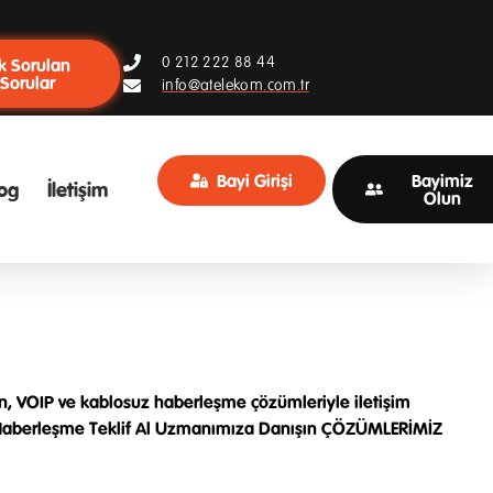
0 212 222 88 44
k Sorulan
Sorular
info@atelekom.com.tr
Bayi Girişi
Bayimiz
og
İletişim
Olun
fon, VOIP ve kablosuz haberleşme çözümleriyle iletişim
kezi Haberleşme Teklif Al Uzmanımıza Danışın ÇÖZÜMLERİMİZ