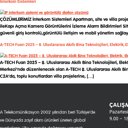
İnterkom Sistemleri
ÇÖZÜMLERİMİZ İnterkom Sistemleri Apartman, site ve villa proje
ileKapı Açma Kamera Görüntülerini İzleme Alarm Bildirimleri S
güvenli giriş kontrolü,görüntülü iletişim ve mobil yönetim sağl
A-TECH Fuarı 2025 – 8. Uluslararası Akıllı Bina Teknolojileri, Elektrik, 
A-TECH Fuarı 2025 – 8. Uluslararası Akıllı Bina Teknolojileri, El
Merkezi‘nde düzenlenecek olan A-TECH 8. Uluslararası Akıllı Bina
C2A‘da, toplu konutlardan villa projelerine, […]
ÇALIŞ
Pazartes
A Telekomünikasyon 2002 yılından beri Türkiye’de
9.00 – 1
ve Dünyada zayıf akım ürünleri üreten global